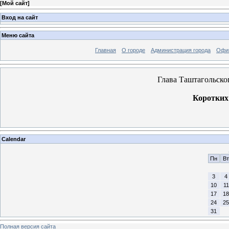
[
Мой сайт
]
Вход на сайт
Меню сайта
Главная
О городе
Администрация города
Офи
Глава Таштагольско
Коротких
Calendar
Пн
Вт
3
4
10
11
17
18
24
25
31
Полная версия сайта